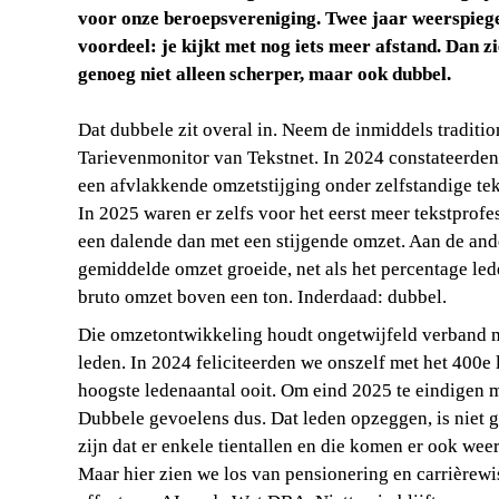
voor onze beroepsvereniging. Twee jaar weerspiegel
voordeel: je kijkt met nog iets meer afstand. Dan zie
genoeg niet alleen scherper, maar ook dubbel.
Dat dubbele zit overal in. Neem de inmiddels tradition
Tarievenmonitor van Tekstnet. In 2024 constateerden
een afvlakkende omzetstijging onder zelfstandige teks
In 2025 waren er zelfs voor het eerst meer tekstprofes
een dalende dan met een stijgende omzet. Aan de ande
gemiddelde omzet groeide, net als het percentage led
bruto omzet boven een ton. Inderdaad: dubbel.
Die omzetontwikkeling houdt ongetwijfeld verband me
leden. In 2024 feliciteerden we onszelf met het 400e li
hoogste ledenaantal ooit. Om eind 2025 te eindigen m
Dubbele gevoelens dus. Dat leden opzeggen, is niet g
zijn dat er enkele tientallen en die komen er ook weer 
Maar hier zien we los van pensionering en carrièrewis