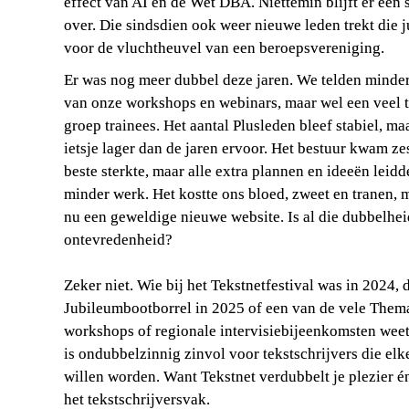
effect van AI en de Wet DBA. Niettemin blijft er een s
over. Die sindsdien ook weer nieuwe leden trekt die ju
voor de vluchtheuvel van een beroepsvereniging.
Er was nog meer dubbel deze jaren. We telden minder
van onze workshops en webinars, maar wel een veel t
groep trainees. Het aantal Plusleden bleef stabiel, maar
ietsje lager dan de jaren ervoor. Het bestuur kwam ze
beste sterkte, maar alle extra plannen en ideeën leidde
minder werk. Het kostte ons bloed, zweet en tranen, ma
nu een geweldige nieuwe website. Is al die dubbelheid
ontevredenheid? 

Zeker niet. Wie bij het Tekstnetfestival was in 2024, d
Jubileumbootborrel in 2025 of een van de vele Thema
workshops of regionale intervisiebijeenkomsten weet 
is ondubbelzinnig zinvol voor tekstschrijvers die elke
willen worden. Want Tekstnet verdubbelt je plezier én
het tekstschrijversvak.
