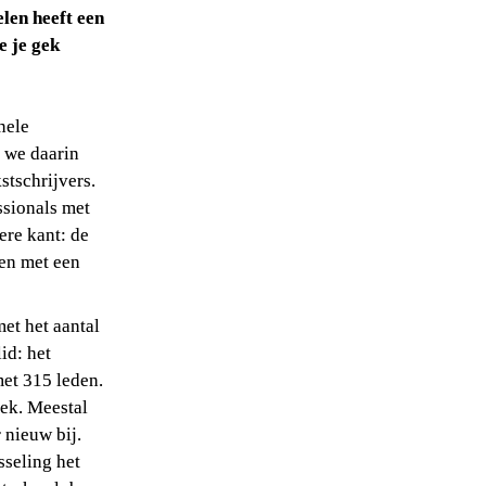
en heeft een 
 je gek 
ele 
 we daarin 
tschrijvers. 
sionals met 
re kant: de 
en met een 
t het aantal 
d: het 
et 315 leden. 
ek. Meestal 
nieuw bij. 
seling het 