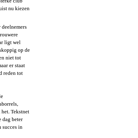
terke club 
ist nu kiezen 
 deelnemers 
rouwere 
 ligt wel 
skoppig op de 
n niet tot 
ar er staat 
 reden tot 
e 
borrels, 
het. Tekstnet 
 dag beter 
 succes in 