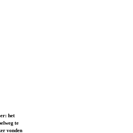
OR
r: het 
lweg te 
er vonden 